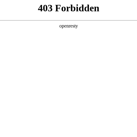
产品及服务
行业解决方案
合作伙伴
投资者关系
网站的用户或浏览者，非凡国际数码集团股份有限公司和/或其关联公
据下列条款授予。如果您不同意下列任何条款、请停止使用本网址。对